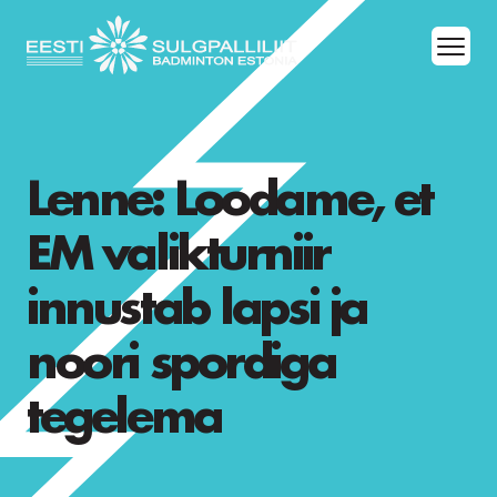
Lenne: Loodame, et
EM valikturniir
innustab lapsi ja
noori spordiga
tegelema