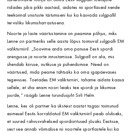
ridades juba pikki aastaid, aidates nii sportlaseid nende
teekonnal unistuste täitumiseni kui ka kasvada sulgpallil
tervisliku liikumisharrastusena.
Noorte ja laste väärtustamine on peamine põhjus, miks
Lenne on partneriks selle aasta lõpus toimuval sulgpalli EM
valikturniiril. „Soovime anda oma panuse Eesti spordi
arengusse ja noorte innustamisse. Sulgpall on ala, mis
ühendab kiiruse, nutikuse ja pühendumise. Need on
väärtused, mida peame tähtsaks ka oma igapäevases
tegevuses. Toetades EM valikturniiri, tahame aidata kaasa
sellele, et üha enam noori leiaks tee spordi ja liikumise
juurde,“ räägib Lenne turundusjuht Sirli Helm.
Lenne, kes oli partner ka üksteist aastat tagasi toimunud
esimesel Eestis korraldatud EM valikturniiril peab oluliseks,
et suured rahvusvahelised spordiüritused jõuaks Eestisse,
sest see annab võimaluse nii noortele sportlastele kui ka