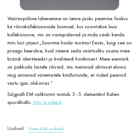
Väärtuspõhine lähenemine on Lenne jaoks peamine fookus
ka rõivakollektsioonide loomisel, kus soovitakse luua
kollektsioone, mis on vastupidavad ja mida saab kanda
mitu last järjest:„Soovime hoida tootmist Eestis, kuigi see on
praegu keeruline, kuid näeme seda väärtusliku osana meie
brändi identiteedist ja kvaliteedi hoidmisest. Meie eesmärk
on pakkuda lastele rõivaid, mis toetavad aktiivset eluviisi
ning annavad vanematele kindlustunde, et riided peavad
vastu igas olukorras.“
Sulgpalli EM valikturniir toimub 3.-5. detsembril Kalevi
spordihallis.
Info ja piletid
Uudised
Vaata kõiki uudiseid