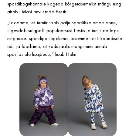
spordikogukonnale kogeda kõrgetasemelist mängu ning
aitab ühtlasi tutvustada Eestit.
„Loodame, et turniir toob palju sportlikke emotsioone,
tugevdab sulgpalli populaarsust Eestis ja innustab lapsi
ning noori spordiga tegelema. Soovime Eesti koondisele
edu ja loodame, et kodusaalis mängimine annab
sportlastele lisajõudu,“ lisab Helm.