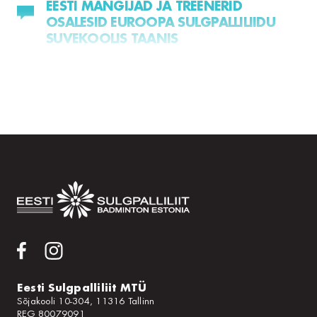
EESTI MÄNGIJAD JA TREENERID
OSALESID EUROOPA SULGPALLILIIDU
SUVEKOOLIS TAANIS
14.07.2026
EESTI MÄNGIJAD VÕISTLESID TŠEHHIS
JA LÄTIS
29.06.2026
EESTLASTELE LÄTI EUROOPA
KARIKAETAPIL 3. KOHT
07.06.2026
MARTI JOOST HISPAANIAS
POOLFINAALIS
07.06.2026
Eesti Sulgpalliliit MTÜ
RSL GP SARJA 2025/2026 VÕITJAD
Sõjakooli 10-304, 11316 Tallinn
REG 80079091