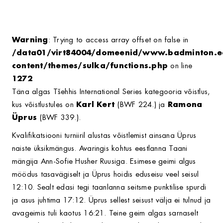
Warning
: Trying to access array offset on false in
/data01/virt84004/domeenid/www.badminton.e
content/themes/sulka/functions.php
on line
1272
Täna algas Tšehhis International Series kategooria võistlus,
kus võistlustules on
Karl Kert
(BWF 224.) ja
Ramona
Üprus
(BWF 339.).
Kvalifikatsiooni turniiril alustas võistlemist ainsana Üprus
naiste üksikmängus. Avaringis kohtus eestlanna Taani
mängija Ann-Sofie Husher Ruusiga. Esimese geimi algus
möödus tasavägiselt ja Üprus hoidis eduseisu veel seisul
12:10. Sealt edasi tegi taanlanna seitsme punktilise spurdi
ja asus juhtima 17:12. Üprus sellest seisust välja ei tulnud ja
avageimis tuli kaotus 16:21. Teine geim algas sarnaselt