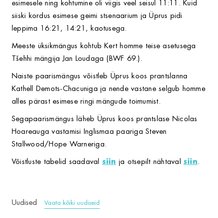
esimesele ning kohtumine oli viigis veel seisul 11:11. Kuid
siiski kordus esimese geimi stsenaarium ja Üprus pidi
leppima 16:21, 14:21, kaotusega.
Meeste üksikmängus kohtub Kert homme teise asetusega
Tšehhi mängija Jan Loudaga (BWF 69.).
Naiste paarismängus võistleb Üprus koos prantslanna
Kathell Demots-Chacuniga ja nende vastane selgub homme
alles pärast esimese ringi mängude toimumist.
Segapaarismängus läheb Üprus koos prantslase Nicolas
Hoareauga vastamisi Inglismaa paariga Steven
Stallwood/Hope Warneriga.
Võistluste tabelid saadaval
siin
ja otsepilt nähtaval
siin
.
Uudised
Vaata kõiki uudiseid