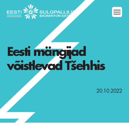
Eesti mängijad
võistlevad Tšehhis
20.10.2022