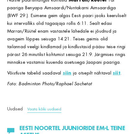
Naiste paarismängus kohtusid
Marran/Rüütel
Tai
paariga Benyapa Aimsaardi/Nuntakarni Aimsaardiga
(BWF 29.). Esimene geim algas Eesti paari jaoks keeruliselt
kui intervalliks olid tagaajaja rollis 6:11. Sealt edasi
Marran/Rüütel enam vastastele lähedale ei jõudnud ja
avageim lõppes seisuga 14:21. Teises geimis olid
tailannad veelgi kindlamad ja kindlustasid pääsu teise ringi
pärast 26 minutilist kohtumist seisuga 21:9. Järgmises ringis
minnakse vastamisi kuuenda asetusega Jaapani paariga.
Võistluste tabelid saadaval
siin
ja otsepilt nähtaval
siit
.
Foto: Badminton Photo/Raphael Sachetat
Uudised
Vaata kõiki uudiseid
EESTI NOORTEL JUUNIORIDE EM-L TEINE