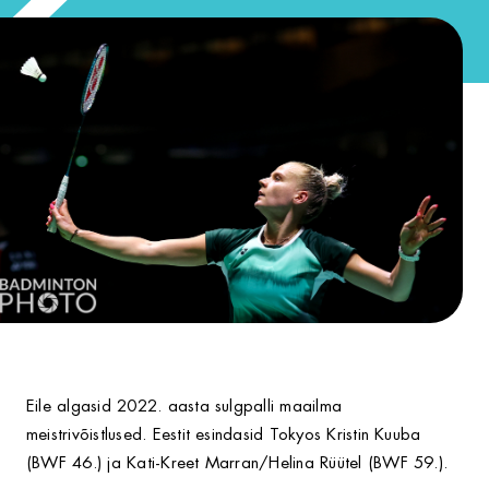
Eile algasid 2022. aasta sulgpalli maailma
meistrivõistlused. Eestit esindasid Tokyos Kristin Kuuba
(BWF 46.) ja Kati-Kreet Marran/Helina Rüütel (BWF 59.).