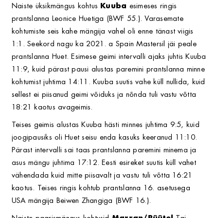
Naiste üksikmängus kohtus
Kuuba
esimeses ringis
prantslanna Leonice Huetiga (BWF 55.). Varasemate
kohtumiste seis kahe mängija vahel oli enne tänast viigis
1:1. Seekord nagu ka 2021. a Spain Mastersil jäi peale
prantslanna Huet. Esimese geimi intervalli ajaks juhtis Kuuba
11:9, kuid pärast pausi alustas paremini prantslanna minne
kohtumist juhtima 14:11. Kuuba suutis vahe küll nullida, kuid
sellest ei piisanud geimi võiduks ja nõnda tuli vastu võtta
18:21 kaotus avageimis.
Teises geimis alustas Kuuba hästi minnes juhtima 9:5, kuid
joogipausiks oli Huet seisu enda kasuks keeranud 11:10.
Pärast intervalli sai taas prantslanna paremini minema ja
asus mängu juhtima 17:12. Eesti esireket suutis küll vahet
vähendada kuid mitte piisavalt ja vastu tuli võtta 16:21
kaotus. Teises ringis kohtub prantslanna 16. asetusega
USA mängija Beiwen Zhangiga (BWF 16.).