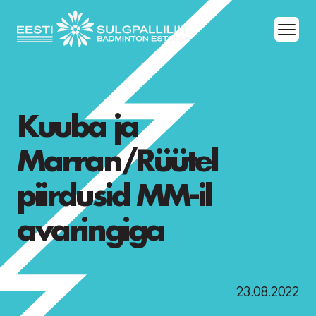
Kuuba ja
Marran/Rüütel
piirdusid MM-il
avaringiga
23.08.2022